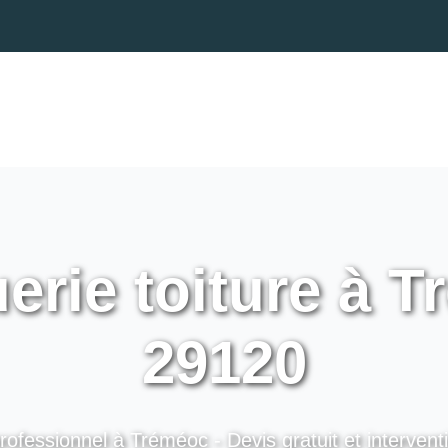
erie toiture à T
29120
rofessionnel à Tréméoc - Devis gratuit et intervent