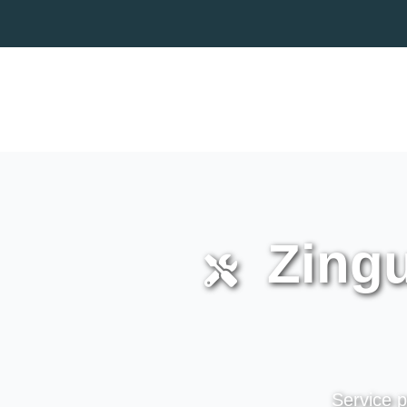
Zingu
Service p