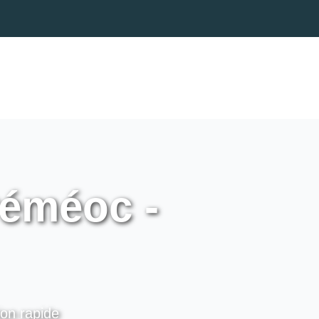
réméoc -
ion rapide