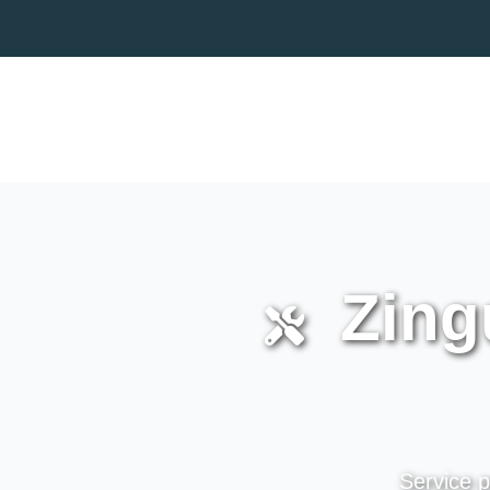
Zingu
Service p