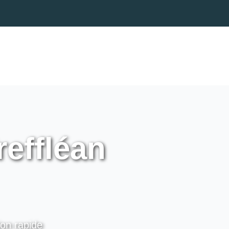
reffléan
ion rapide