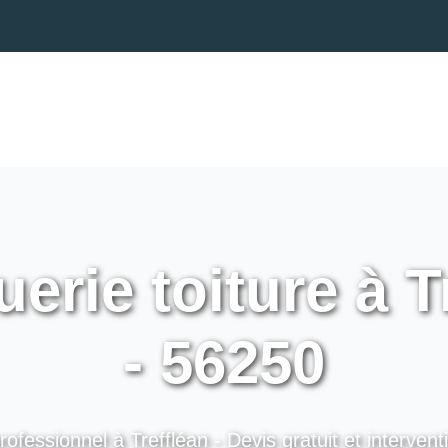
erie toiture à T
- 56250
rofessionnel à Treffléan - Devis gratuit et intervent