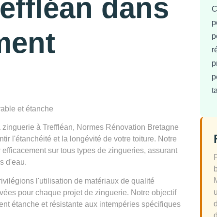
reffléan dans
C
p
ment
p
r
p
p
t
rable et étanche
a zinguerie à Treffléan, Normes Rénovation Bretagne
r l'étanchéité et la longévité de votre toiture. Notre
 efficacement sur tous types de zingueries, assurant
ns d'eau.
légions l'utilisation de matériaux de qualité
ées pour chaque projet de zinguerie. Notre objectif
ement étanche et résistante aux intempéries spécifiques
d