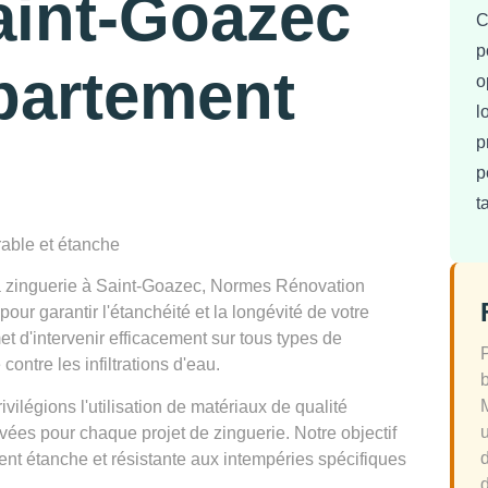
Saint-Goazec
C
p
partement
o
l
p
p
t
rable et étanche
la zinguerie à Saint-Goazec, Normes Rénovation
ur garantir l'étanchéité et la longévité de votre
et d'intervenir efficacement sur tous types de
ontre les infiltrations d'eau.
légions l'utilisation de matériaux de qualité
ées pour chaque projet de zinguerie. Notre objectif
ement étanche et résistante aux intempéries spécifiques
d