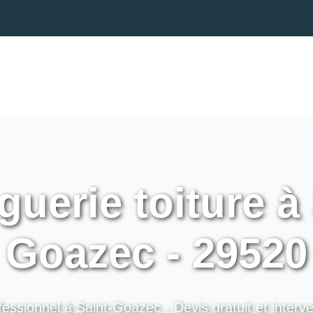
uerie toiture à 
Goazec - 29520
fessionnel à Saint-Goazec - Devis gratuit et interve