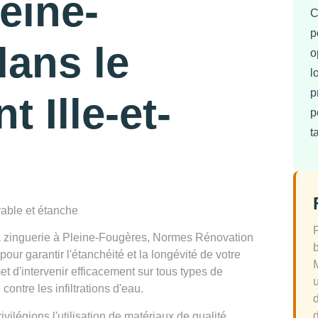
leine-
C
p
ans le
o
l
p
 Ille-et-
p
t
rable et étanche
la zinguerie à Pleine-Fougères, Normes Rénovation
ur garantir l'étanchéité et la longévité de votre
et d'intervenir efficacement sur tous types de
ontre les infiltrations d'eau.
d
légions l'utilisation de matériaux de qualité