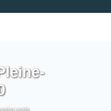
Pleine-
0
vention rapide