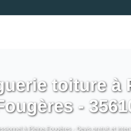
uerie toiture à 
Fougères - 3561
ssionnel à Pleine-Fougères - Devis gratuit et inter