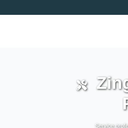
Zing
Service profe