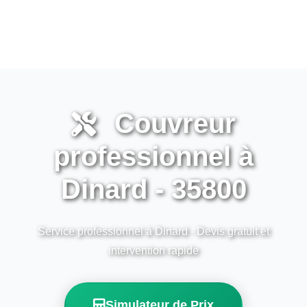
Couvreur
professionnel à
Dinard - 35800
Service professionnel à Dinard - Devis gratuit et
intervention rapide
Simulateur de Prix