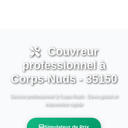
Couvreur
professionnel à
Corps-Nuds - 35150
Service professionnel à Corps-Nuds - Devis gratuit et
intervention rapide
Simulateur de Prix