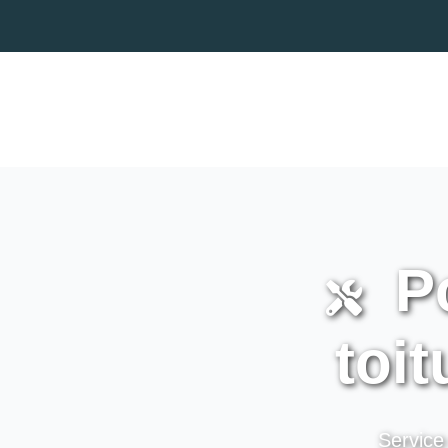
Po
toit
Service 