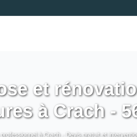
se et rénovati
ures à Crach - 
professionnel à Crach - Devis gratuit et interventi