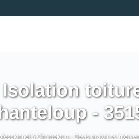
Isolation toitur
hanteloup - 351
ofessionnel à Chanteloup - Devis gratuit et interven