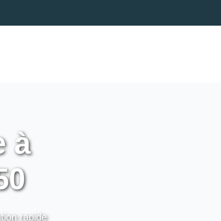
e à
50
tion rapide