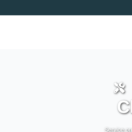
C
Service pr