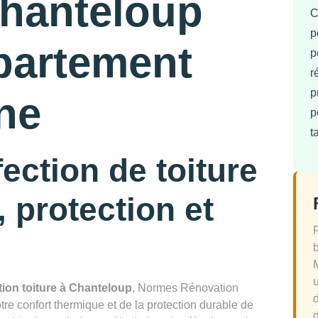
Chanteloup
C
p
partement
p
r
p
ine
p
t
fection de toiture
 protection et
ation toiture à Chanteloup
, Normes Rénovation
re confort thermique et de la protection durable de
d