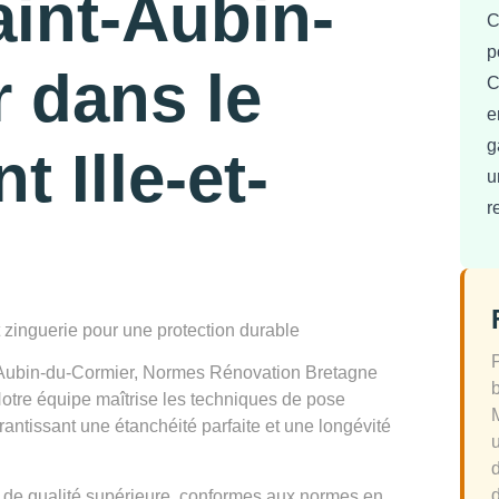
aint-Aubin-
C
p
 dans le
C
e
g
 Ille-et-
u
r
t zinguerie pour une protection durable
t-Aubin-du-Cormier, Normes Rénovation Bretagne
 Notre équipe maîtrise les techniques de pose
arantissant une étanchéité parfaite et une longévité
d
 de qualité supérieure, conformes aux normes en