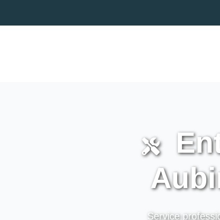
Ent
Aubi
Service professi