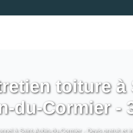
retien toiture à 
n-du-Cormier - 
onnel à Saint-Aubin-du-Cormier - Devis gratuit et in