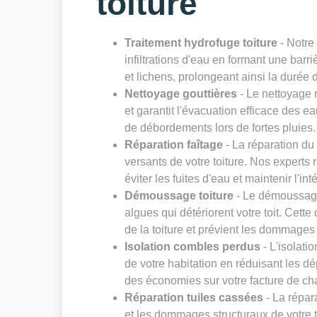
toiture
Traitement hydrofuge toiture
- Notre 
infiltrations d'eau en formant une barr
et lichens, prolongeant ainsi la durée de
Nettoyage gouttières
- Le nettoyage r
et garantit l'évacuation efficace des eau
de débordements lors de fortes pluies.
Réparation faîtage
- La réparation du 
versants de votre toiture. Nos experts
éviter les fuites d'eau et maintenir l'inté
Démoussage toiture
- Le démoussage 
algues qui détériorent votre toit. Cett
de la toiture et prévient les dommages
Isolation combles perdus
- L'isolati
de votre habitation en réduisant les d
des économies sur votre facture de cha
Réparation tuiles cassées
- La répara
et les dommages structuraux de votre t