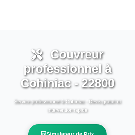
Couvreur
professionnel à
Cohiniac - 22800
Service professionnel à Cohiniac - Devis gratuit et
intervention rapide
Simulateur de Prix