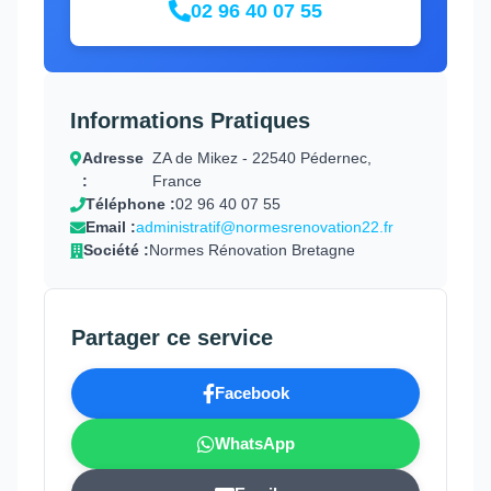
02 96 40 07 55
Informations Pratiques
Adresse
ZA de Mikez - 22540 Pédernec,
:
France
Téléphone :
02 96 40 07 55
Email :
administratif@normesrenovation22.fr
Société :
Normes Rénovation Bretagne
Partager ce service
Facebook
WhatsApp