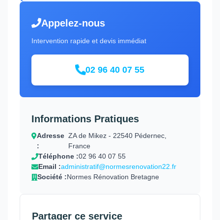
Appelez-nous
Intervention rapide et devis immédiat
02 96 40 07 55
Informations Pratiques
Adresse
ZA de Mikez - 22540 Pédernec,
:
France
Téléphone :
02 96 40 07 55
Email :
administratif@normesrenovation22.fr
Société :
Normes Rénovation Bretagne
Partager ce service